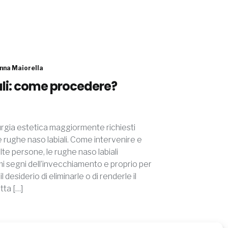
nna Maiorella
li: come procedere?
rurgia estetica maggiormente richiesti
e rughe naso labiali. Come intervenire e
te persone, le rughe naso labiali
i segni dell’invecchiamento e proprio per
 desiderio di eliminarle o di renderle il
atta […]