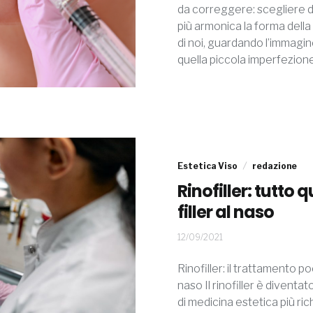
da correggere: scegliere di
più armonica la forma del
di noi, guardando l’immagin
quella piccola imperfezione
Estetica Viso
redazione
Rinofiller: tutto 
filler al naso
21/09/2021
12/09/2021
Rinofiller: il trattamento p
naso Il rinofiller è diventa
di medicina estetica più ric