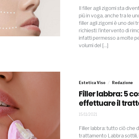
Il filler agli zigomi sta d
più in voga, anche tra le un
filler agli zigomi è uno dei
richiesti: l’intervento di r
infatti permesso a molte 
volumi del […]
Estetica Viso
Redazione
Filler labbra: 5 
effettuare il tra
18/11/2021
15/11/2021
Filler labbra: tutto ciò che
trattamento Labbra sottili,