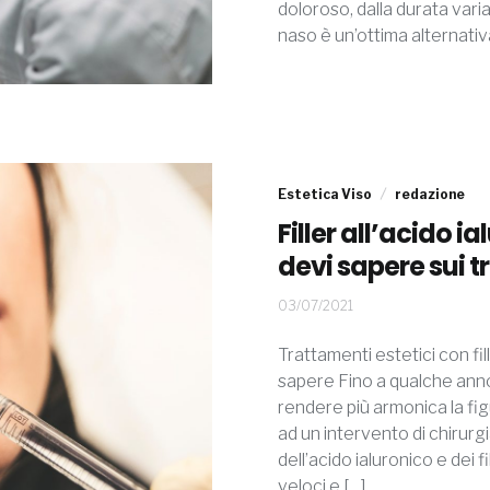
doloroso, dalla durata variabi
naso è un’ottima alternativ
Estetica Viso
redazione
Filler all’acido i
devi sapere sui 
03/07/2021
03/07/2021
Trattamenti estetici con fil
sapere Fino a qualche anno f
rendere più armonica la figu
ad un intervento di chirurgi
dell’acido ialuronico e dei f
veloci e […]