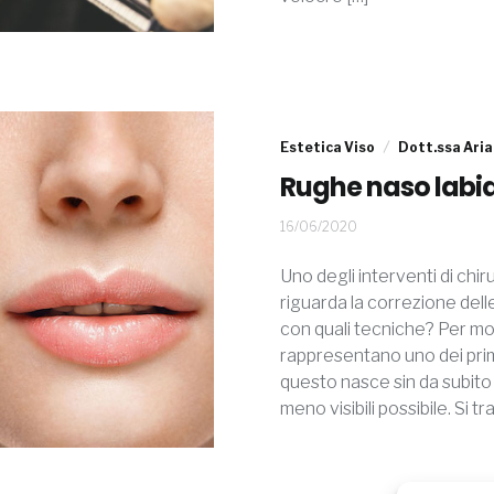
Estetica Viso
Dott.ssa Aria
Rughe naso labia
11/09/2020
16/06/2020
Uno degli interventi di chi
riguarda la correzione dell
con quali tecniche? Per mol
rappresentano uno dei prim
questo nasce sin da subito il
meno visibili possibile. Si tr