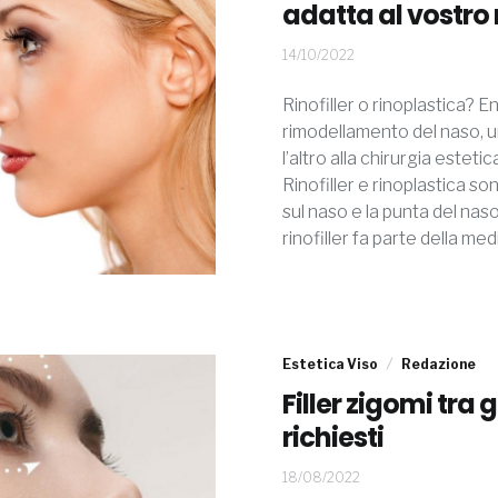
adatta al vostro
14/10/2022
Rinofiller o rinoplastica? En
rimodellamento del naso, u
l’altro alla chirurgia estet
Rinofiller e rinoplastica s
sul naso e la punta del naso
rinofiller fa parte della med
Estetica Viso
Redazione
Filler zigomi tra g
richiesti
18/08/2022