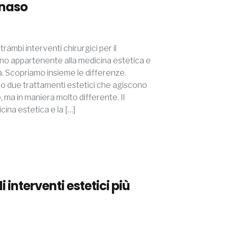
 naso
trambi interventi chirurgici per il
no appartenente alla medicina estetica e
ica. Scopriamo insieme le differenze.
ono due trattamenti estetici che agiscono
, ma in maniera molto differente. Il
icina estetica e la […]
li interventi estetici più