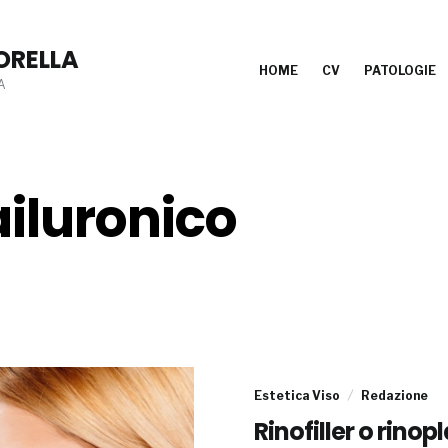
ORELLA
HOME
CV
PATOLOGIE
A
 ailuronico
Estetica Viso
Redazione
Rinofiller o rinop