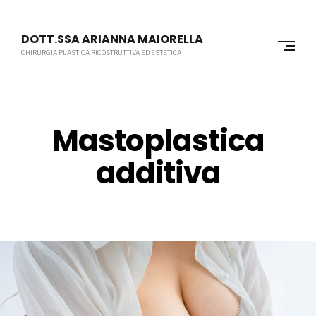
Skip
to
DOTT.SSA ARIANNA MAIORELLA
content
CHIRURGIA PLASTICA RICOSTRUTTIVA ED ESTETICA
Mastoplastica
additiva