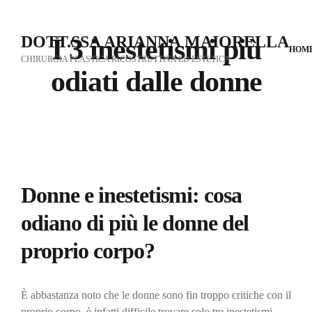
Skip
to
DOTT.SSA ARIANNA MAIORELLA
I 3 inestetismi più
content
HOM
CHIRURGIA PLASTICA RICOSTRUTTIVA ED ESTETICA
odiati dalle donne
Donne e inestetismi: cosa
odiano di più le donne del
proprio corpo?
È abbastanza noto che le donne sono fin troppo critiche con il
proprio corpo, è infatti difficile trovare solo tre inestetismi