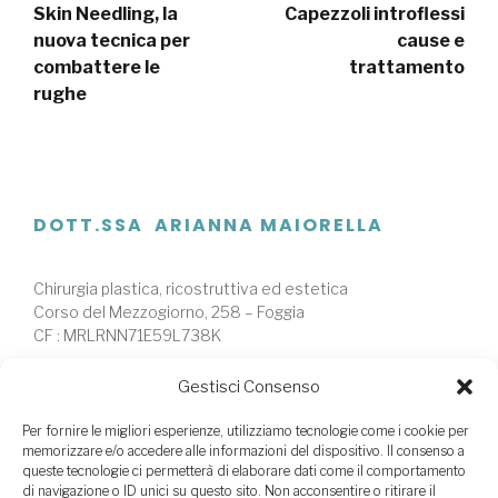
Skin Needling, la
Capezzoli introflessi
nuova tecnica per
cause e
combattere le
trattamento
rughe
DOTT.SSA ARIANNA MAIORELLA
Chirurgia plastica, ricostruttiva ed estetica
Corso del Mezzogiorno, 258 – Foggia
CF : MRLRNN71E59L738K
Privacy Policy
|
Cookie Policy
|
Credits
Gestisci Consenso
Per fornire le migliori esperienze, utilizziamo tecnologie come i cookie per
memorizzare e/o accedere alle informazioni del dispositivo. Il consenso a
queste tecnologie ci permetterà di elaborare dati come il comportamento
di navigazione o ID unici su questo sito. Non acconsentire o ritirare il