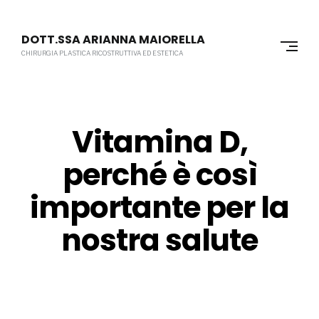
Skip
to
DOTT.SSA ARIANNA MAIORELLA
content
CHIRURGIA PLASTICA RICOSTRUTTIVA ED ESTETICA
Vitamina D,
perché è così
importante per la
nostra salute