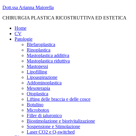
Skip
Dott.ssa Arianna Maiorella
to
CHIRURGIA PLASTICA RICOSTRUTTIVA ED ESTETICA
content
Close
Home
CV
Patologie
Blefaroplastica
Rinoplastica
Mastoplastica additiva
Mastoplastica riduttiva
Mastopessi
Lipofilling
Lipoaspirazione
Addominoplastica
Mesoterapia
Otoplastica
Lifting delle braccia e delle cosce
Botulino
Microbotox
Filler di ialuronico
Biostimolazione e biorivitalizazione
Sospensione e Stimolazione
Laser CO2 e Q-switched