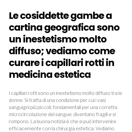
Le cosiddette gambe a
cartina geografica sono
un inestetismo molto
diffuso; vediamo come
curare i capillari rotti in
medicina estetica
I capillari rotti sono un inestetismo molto diffuso tra le
donne. Si tratta di una condizione per cui i vasi
sanguigni più piccoli, fondamentali per una corretta
microcircolazione del sangue, diventano fragili e si
rompono. La buona notizia è che si può intervenire
efficacemente con la chirurgia estetica. Vediamo