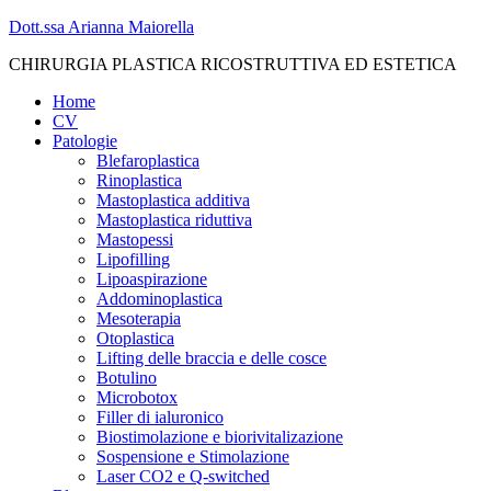
Skip
Dott.ssa Arianna Maiorella
to
CHIRURGIA PLASTICA RICOSTRUTTIVA ED ESTETICA
content
Close
Home
CV
Patologie
Blefaroplastica
Rinoplastica
Mastoplastica additiva
Mastoplastica riduttiva
Mastopessi
Lipofilling
Lipoaspirazione
Addominoplastica
Mesoterapia
Otoplastica
Lifting delle braccia e delle cosce
Botulino
Microbotox
Filler di ialuronico
Biostimolazione e biorivitalizazione
Sospensione e Stimolazione
Laser CO2 e Q-switched