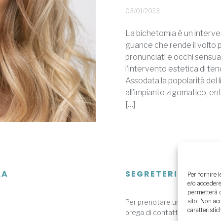
03/01/2023
La bichetomia è un interven
guance che rende il volto p
pronunciati e occhi sensu
l’intervento estetica di t
Assodata la popolarità del li
all’impianto zigomatico, e
[…]
LA
SEGRETERIA
Per fornire 
e/o accedere
permetterà d
sito. Non ac
Per prenotare una visita speci
caratteristic
prega di contattare nei giorni f