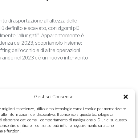
to di asportazione all’altezza delle
iù definito e scavato, con zigomi più
almente “allungati”. Apparentemente è
endenza del 2023, scopriamolo insieme:
fting dell’occhio e di altre operazioni
ntrando nel 2023 c’è un nuovo intervento
Gestisci Consenso
le migliori esperienze, utilizziamo tecnologie come i cookie per memorizzare
 alle informazioni del dispositivo. Il consenso a queste tecnologie ci
i elaborare dati come il comportamento di navigazione o ID unici su questo
consentire o ritirare il consenso può influire negativamente su alcune
alistica con la Dott.ssa Arianna Maiorella si
he e funzioni.
eriali ai seguenti riferimenti: