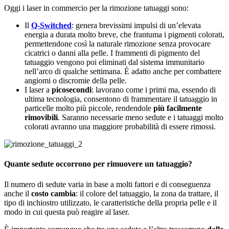
Oggi i laser in commercio per la rimozione tatuaggi sono:
Il
Q-Switched
: genera brevissimi impulsi di un’elevata
energia a durata molto breve, che frantuma i pigmenti colorati,
permettendone così la naturale rimozione senza provocare
cicatrici o danni alla pelle. I frammenti di pigmento del
tatuaggio vengono poi eliminati dal sistema immunitario
nell’arco di qualche settimana. È adatto anche per combattere
angiomi o discromie della pelle.
I laser a
picosecondi
: lavorano come i primi ma, essendo di
ultima tecnologia, consentono di frammentare il tatuaggio in
particelle molto più piccole, rendendole
più facilmente
rimovibili
. Saranno necessarie meno sedute e i tatuaggi molto
colorati avranno una maggiore probabilità di essere rimossi.
Quante sedute occorrono per rimuovere un tatuaggio?
Il numero di sedute varia in base a molti fattori e di conseguenza
anche il
costo cambia
: il colore del tatuaggio, la zona da trattare, il
tipo di inchiostro utilizzato, le caratteristiche della propria pelle e il
modo in cui questa può reagire al laser.