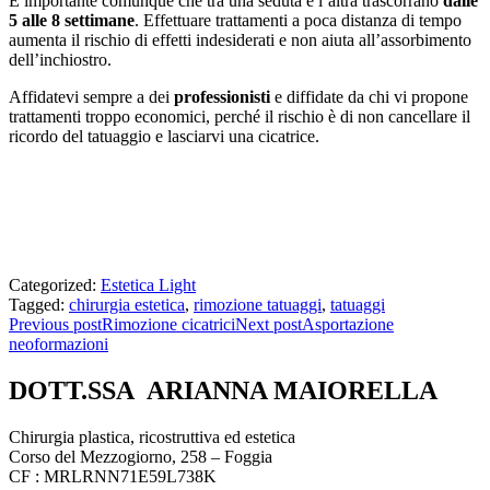
È importante comunque che tra una seduta e l’altra trascorrano
dalle
5 alle 8 settimane
. Effettuare trattamenti a poca distanza di tempo
aumenta il rischio di effetti indesiderati e non aiuta all’assorbimento
dell’inchiostro.
Affidatevi sempre a dei
professionisti
e diffidate da chi vi propone
trattamenti troppo economici, perché il rischio è di non cancellare il
ricordo del tatuaggio e lasciarvi una cicatrice.
Categorized:
Estetica Light
Tagged:
chirurgia estetica
,
rimozione tatuaggi
,
tatuaggi
Previous post
Rimozione cicatrici
Next post
Asportazione
neoformazioni
DOTT.SSA ARIANNA MAIORELLA
Chirurgia plastica, ricostruttiva ed estetica
Corso del Mezzogiorno, 258 – Foggia
CF : MRLRNN71E59L738K