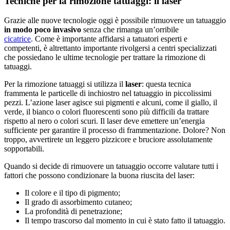
Tecniche per la rimozione tatuaggi: il laser
Grazie alle nuove tecnologie oggi è possibile rimuovere un tatuaggio
in modo poco invasivo
senza che rimanga un’orribile
cicatrice
. Come è importante affidarsi a tatuatori esperti e
competenti, è altrettanto importante rivolgersi a centri specializzati
che possiedano le ultime tecnologie per trattare la rimozione di
tatuaggi.
Per la rimozione tatuaggi si utilizza il
laser
: questa tecnica
frammenta le particelle di inchiostro nel tatuaggio in piccolissimi
pezzi. L’azione laser agisce sui pigmenti e alcuni, come il giallo, il
verde, il bianco o colori fluorescenti sono più difficili da trattare
rispetto al nero o colori scuri. Il laser deve emettere un’energia
sufficiente per garantire il processo di frammentazione. Dolore? Non
troppo, avvertirete un leggero pizzicore e bruciore assolutamente
sopportabili.
Quando si decide di rimuovere un tatuaggio occorre valutare tutti i
fattori che possono condizionare la buona riuscita del laser:
Il colore e il tipo di pigmento;
Il grado di assorbimento cutaneo;
La profondità di penetrazione;
Il tempo trascorso dal momento in cui è stato fatto il tatuaggio.