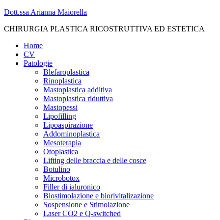
Skip
Dott.ssa Arianna Maiorella
to
CHIRURGIA PLASTICA RICOSTRUTTIVA ED ESTETICA
content
Home
CV
Patologie
Blefaroplastica
Rinoplastica
Mastoplastica additiva
Mastoplastica riduttiva
Mastopessi
Lipofilling
Lipoaspirazione
Addominoplastica
Mesoterapia
Otoplastica
Lifting delle braccia e delle cosce
Botulino
Microbotox
Filler di ialuronico
Biostimolazione e biorivitalizazione
Sospensione e Stimolazione
Laser CO2 e Q-switched