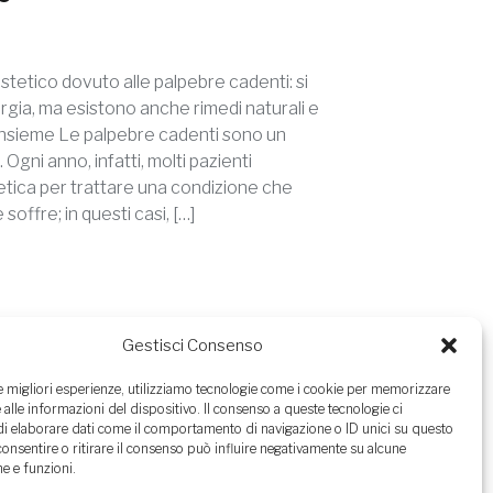
estetico dovuto alle palpebre cadenti: si
rgia, ma esistono anche rimedi naturali e
 insieme Le palpebre cadenti sono un
gni anno, infatti, molti pazienti
tetica per trattare una condizione che
 soffre; in questi casi, […]
Gestisci Consenso
le migliori esperienze, utilizziamo tecnologie come i cookie per memorizzare
alistica con la Dott.ssa Arianna Maiorella si
 alle informazioni del dispositivo. Il consenso a queste tecnologie ci
eriali ai seguenti riferimenti:
i elaborare dati come il comportamento di navigazione o ID unici su questo
consentire o ritirare il consenso può influire negativamente su alcune
he e funzioni.
64 9493