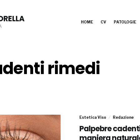
ORELLA
HOME
CV
PATOLOGIE
A
denti rimedi
Estetica Viso
Redazione
Palpebre cadenti
maniera natural