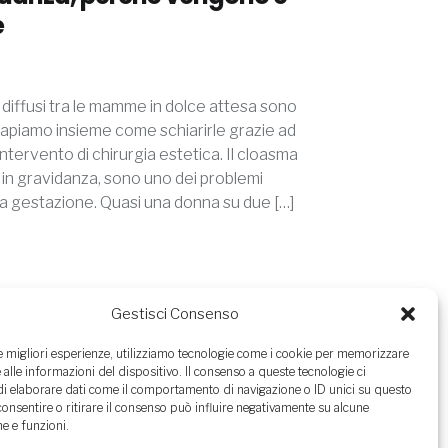
e
ù diffusi tra le mamme in dolce attesa sono
Capiamo insieme come schiarirle grazie ad
intervento di chirurgia estetica. Il cloasma
 in gravidanza, sono uno dei problemi
e la gestazione. Quasi una donna su due […]
Gestisci Consenso
le migliori esperienze, utilizziamo tecnologie come i cookie per memorizzare
 alle informazioni del dispositivo. Il consenso a queste tecnologie ci
i elaborare dati come il comportamento di navigazione o ID unici su questo
consentire o ritirare il consenso può influire negativamente su alcune
alistica con la Dott.ssa Arianna Maiorella si
he e funzioni.
eriali ai seguenti riferimenti: