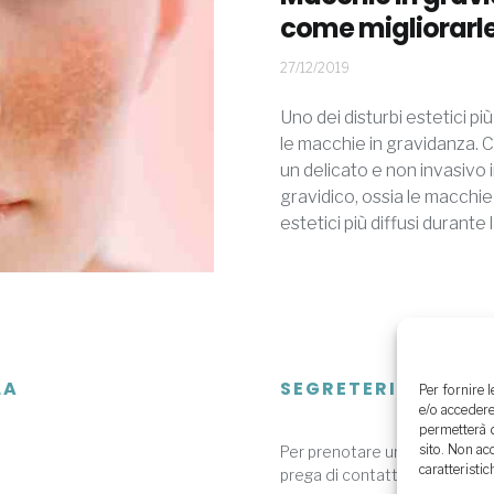
come migliorarl
08/07/2021
27/12/2019
Uno dei disturbi estetici pi
le macchie in gravidanza. 
un delicato e non invasivo 
gravidico, ossia le macchie
estetici più diffusi durant
LA
SEGRETERIA
Per fornire 
e/o accedere
permetterà d
sito. Non ac
Per prenotare una visita speci
caratteristic
prega di contattare nei giorni f