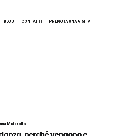
BLOG
CONTATTI
PRENOTA UNA VISITA
nna Maiorella
idanza, perché vengono e