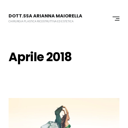
Skip
to
DOTT.SSA ARIANNA MAIORELLA
content
CHIRURGIA PLASTICA RICOSTRUTTIVA ED ESTETICA
Aprile 2018