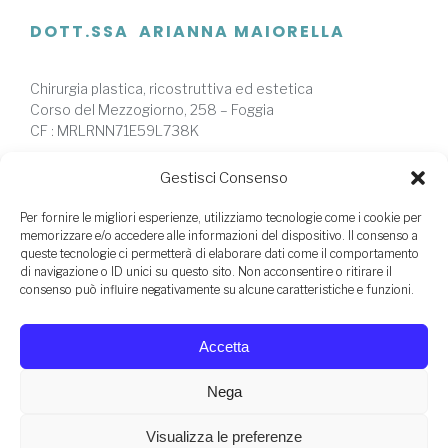
DOTT.SSA ARIANNA MAIORELLA
Chirurgia plastica, ricostruttiva ed estetica
Corso del Mezzogiorno, 258 – Foggia
CF : MRLRNN71E59L738K
Privacy Policy
|
Cookie Policy
|
Credits
Gestisci Consenso
Per fornire le migliori esperienze, utilizziamo tecnologie come i cookie per
memorizzare e/o accedere alle informazioni del dispositivo. Il consenso a
queste tecnologie ci permetterà di elaborare dati come il comportamento
di navigazione o ID unici su questo sito. Non acconsentire o ritirare il
SEGRETERIA
consenso può influire negativamente su alcune caratteristiche e funzioni.
Per prenotare una visita specialistica con la Dott.ssa
Accetta
Arianna Maiorella si prega di contattare nei giorni feriali ai
seguenti riferimenti:
Nega
Segreteria BARI:
+ 39
351 564 9493
Visualizza le preferenze